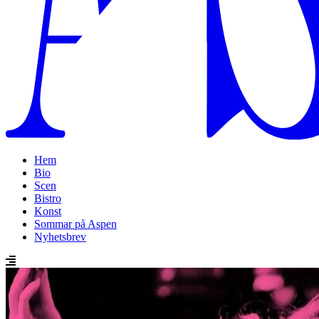
Hem
Bio
Scen
Bistro
Konst
Sommar på Aspen
Nyhetsbrev