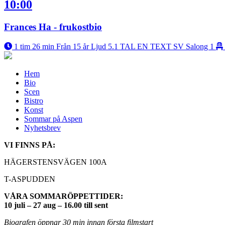
10:00
Frances Ha - frukostbio
1 tim 26 min
Från 15 år
Ljud 5.1
TAL EN
TEXT SV
Salong 1
Hem
Bio
Scen
Bistro
Konst
Sommar på Aspen
Nyhetsbrev
VI FINNS PÅ:
HÄGERSTENSVÄGEN 100A
T-ASPUDDEN
VÅRA SOMMARÖPPETTIDER:
10 juli – 27 aug – 16.00 till sent
Biografen öppnar 30 min innan första filmstart