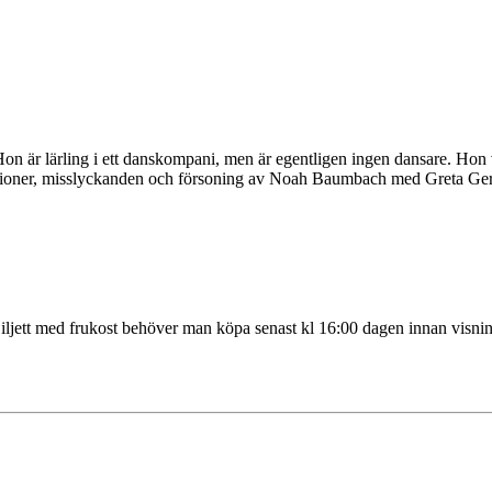
n är lärling i ett danskompani, men är egentligen ingen dansare. Hon v
ioner, misslyckanden och försoning
av Noah Baumbach med Greta Gerw
e. Biljett med frukost behöver man köpa senast kl 16:00 dagen innan vis