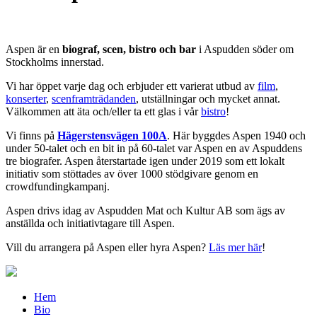
Aspen är en
biograf, scen, bistro och bar
i Aspudden söder om
Stockholms innerstad.
Vi har öppet varje dag och erbjuder ett varierat utbud av
film
,
konserter
,
scenframträdanden
, utställningar och mycket annat.
Välkommen att äta och/eller ta ett glas i vår
bistro
!
Vi finns på
Hägerstensvägen 100A
. Här byggdes Aspen 1940 och
under 50-talet och en bit in på 60-talet var Aspen en av Aspuddens
tre biografer. Aspen återstartade igen under 2019 som ett lokalt
initiativ som stöttades av över 1000 stödgivare genom en
crowdfundingkampanj.
Aspen drivs idag av Aspudden Mat och Kultur AB som ägs av
anställda och initiativtagare till Aspen.
Vill du arrangera på Aspen eller hyra Aspen?
Läs mer här
!
Hem
Bio