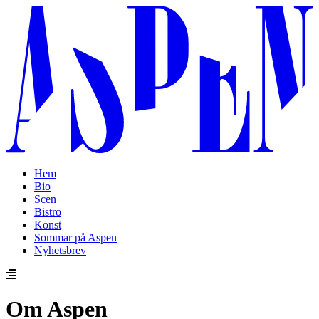
Hem
Bio
Scen
Bistro
Konst
Sommar på Aspen
Nyhetsbrev
Om Aspen