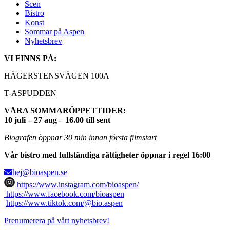
Scen
Bistro
Konst
Sommar på Aspen
Nyhetsbrev
VI FINNS PÅ:
HÄGERSTENSVÄGEN 100A
T-ASPUDDEN
VÅRA SOMMARÖPPETTIDER:
10 juli – 27 aug – 16.00 till sent
Biografen öppnar 30 min innan första filmstart
Vår bistro med fullständiga rättigheter öppnar i regel 16:00
hej@bioaspen.se
https://www.instagram.com/bioaspen/
https://www.facebook.com/bioaspen
https://www.tiktok.com/@bio.aspen
Prenumerera på vårt nyhetsbrev!