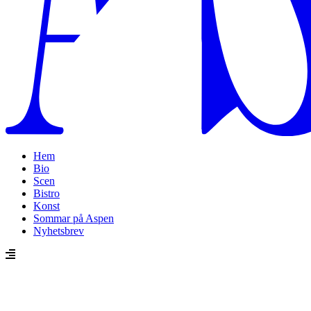
Hem
Bio
Scen
Bistro
Konst
Sommar på Aspen
Nyhetsbrev