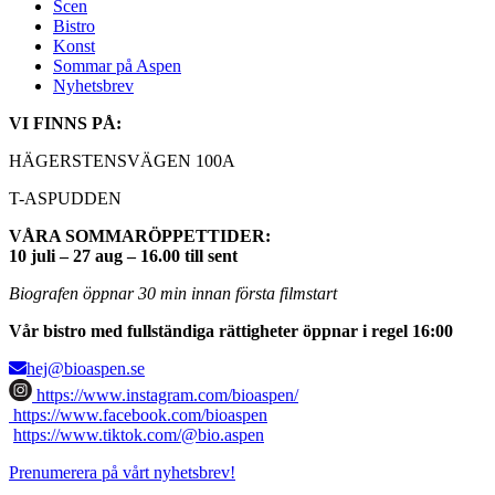
Scen
Bistro
Konst
Sommar på Aspen
Nyhetsbrev
VI FINNS PÅ:
HÄGERSTENSVÄGEN 100A
T-ASPUDDEN
VÅRA SOMMARÖPPETTIDER:
10 juli – 27 aug – 16.00 till sent
Biografen öppnar 30 min innan första filmstart
Vår bistro med fullständiga rättigheter öppnar i regel 16:00
hej@bioaspen.se
https://www.instagram.com/bioaspen/
https://www.facebook.com/bioaspen
https://www.tiktok.com/@bio.aspen
Prenumerera på vårt nyhetsbrev!