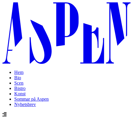
Hem
Bio
Scen
Bistro
Konst
Sommar på Aspen
Nyhetsbrev