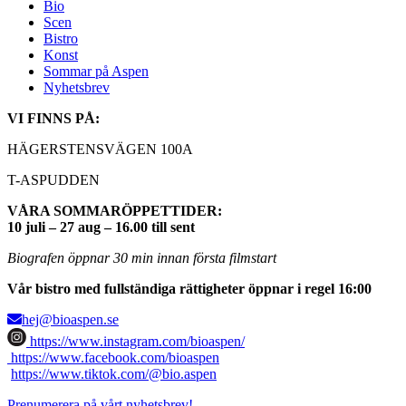
Bio
Scen
Bistro
Konst
Sommar på Aspen
Nyhetsbrev
VI FINNS PÅ:
HÄGERSTENSVÄGEN 100A
T-ASPUDDEN
VÅRA SOMMARÖPPETTIDER:
10 juli – 27 aug – 16.00 till sent
Biografen öppnar 30 min innan första filmstart
Vår bistro med fullständiga rättigheter öppnar i regel 16:00
hej@bioaspen.se
https://www.instagram.com/bioaspen/
https://www.facebook.com/bioaspen
https://www.tiktok.com/@bio.aspen
Prenumerera på vårt nyhetsbrev!