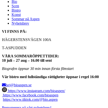
Bio
Scen
Bistro
Konst
Sommar på Aspen
Nyhetsbrev
VI FINNS PÅ:
HÄGERSTENSVÄGEN 100A
T-ASPUDDEN
VÅRA SOMMARÖPPETTIDER:
10 juli – 27 aug – 16.00 till sent
Biografen öppnar 30 min innan första filmstart
Vår bistro med fullständiga rättigheter öppnar i regel 16:00
hej@bioaspen.se
https://www.instagram.com/bioaspen/
https://www.facebook.com/bioaspen
https://www.tiktok.com/@bio.aspen
Prenumerera på vårt nyhetsbrev!