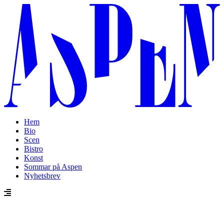
Hem
Bio
Scen
Bistro
Konst
Sommar på Aspen
Nyhetsbrev