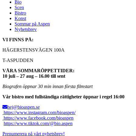
Bio
Scen
Bistro
Konst
Sommar på Aspen
Nyhetsbrev
VI FINNS PÅ:
HÄGERSTENSVÄGEN 100A
T-ASPUDDEN
VÅRA SOMMARÖPPETTIDER:
10 juli – 27 aug – 16.00 till sent
Biografen öppnar 30 min innan första filmstart
Vår bistro med fullständiga rättigheter öppnar i regel 16:00
hej@bioaspen.se
https://www.instagram.com/bioaspen/
https://www.facebook.com/bioaspen
https://www.tiktok.com/@bio.aspen
Prenumerera på vårt nyhetsbrev!