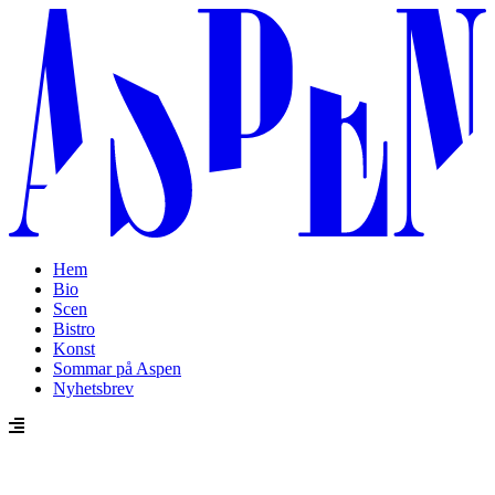
Hem
Bio
Scen
Bistro
Konst
Sommar på Aspen
Nyhetsbrev