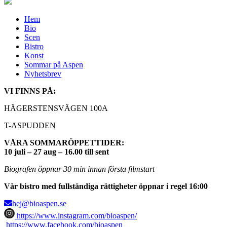
Hem
Bio
Scen
Bistro
Konst
Sommar på Aspen
Nyhetsbrev
VI FINNS PÅ:
HÄGERSTENSVÄGEN 100A
T-ASPUDDEN
VÅRA SOMMARÖPPETTIDER:
10 juli – 27 aug – 16.00 till sent
Biografen öppnar 30 min innan första filmstart
Vår bistro med fullständiga rättigheter öppnar i regel 16:00
hej@bioaspen.se
https://www.instagram.com/bioaspen/
https://www.facebook.com/bioaspen