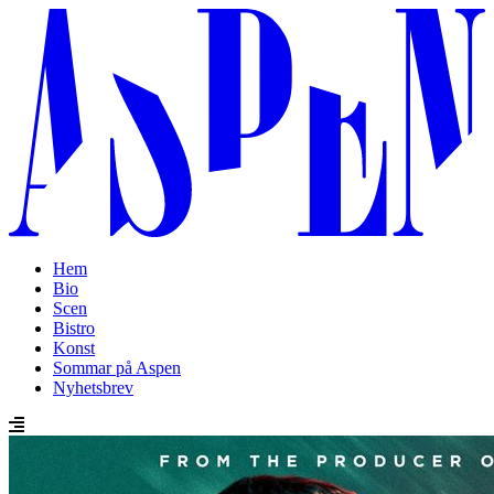
Hem
Bio
Scen
Bistro
Konst
Sommar på Aspen
Nyhetsbrev