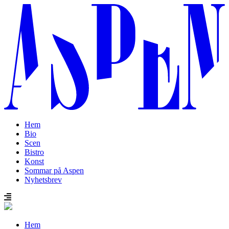
Hem
Bio
Scen
Bistro
Konst
Sommar på Aspen
Nyhetsbrev
Hem