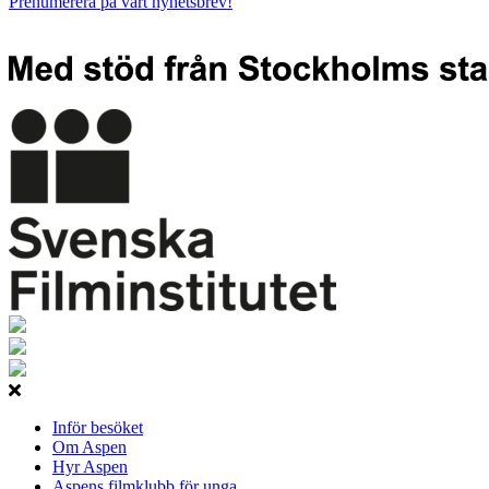
Prenumerera på vårt nyhetsbrev!
Inför besöket
Om Aspen
Hyr Aspen
Aspens filmklubb för unga