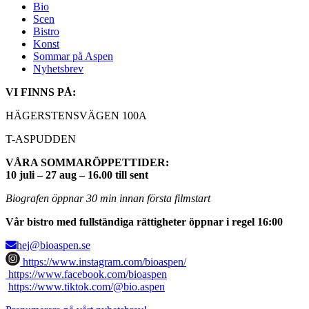
Bio
Scen
Bistro
Konst
Sommar på Aspen
Nyhetsbrev
VI FINNS PÅ:
HÄGERSTENSVÄGEN 100A
T-ASPUDDEN
VÅRA SOMMARÖPPETTIDER:
10 juli – 27 aug – 16.00 till sent
Biografen öppnar 30 min innan första filmstart
Vår bistro med fullständiga rättigheter öppnar i regel 16:00
hej@bioaspen.se
https://www.instagram.com/bioaspen/
https://www.facebook.com/bioaspen
https://www.tiktok.com/@bio.aspen