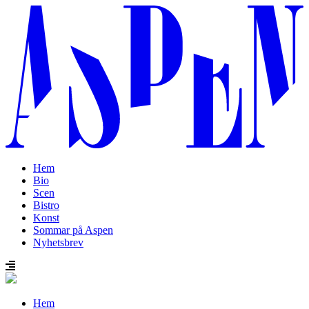
Hem
Bio
Scen
Bistro
Konst
Sommar på Aspen
Nyhetsbrev
Hem