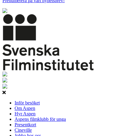
Prenumerera på vårt nyhetsbrev!
Inför besöket
Om Aspen
Hyr Aspen
Aspens filmklubb för unga
Presentkort
Cineville
Jobba hos oss