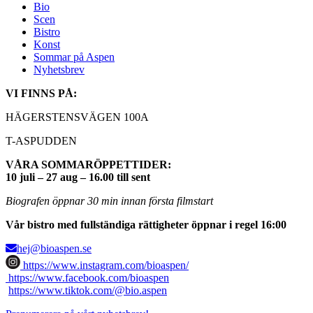
Bio
Scen
Bistro
Konst
Sommar på Aspen
Nyhetsbrev
VI FINNS PÅ:
HÄGERSTENSVÄGEN 100A
T-ASPUDDEN
VÅRA SOMMARÖPPETTIDER:
10 juli – 27 aug – 16.00 till sent
Biografen öppnar 30 min innan första filmstart
Vår bistro med fullständiga rättigheter öppnar i regel 16:00
hej@bioaspen.se
https://www.instagram.com/bioaspen/
https://www.facebook.com/bioaspen
https://www.tiktok.com/@bio.aspen