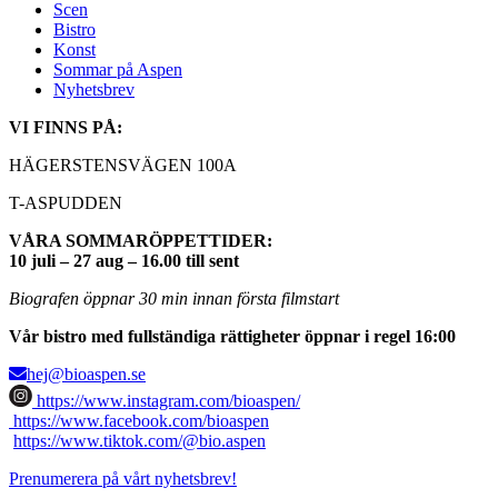
Scen
Bistro
Konst
Sommar på Aspen
Nyhetsbrev
VI FINNS PÅ:
HÄGERSTENSVÄGEN 100A
T-ASPUDDEN
VÅRA SOMMARÖPPETTIDER:
10 juli – 27 aug – 16.00 till sent
Biografen öppnar 30 min innan första filmstart
Vår bistro med fullständiga rättigheter öppnar i regel 16:00
hej@bioaspen.se
https://www.instagram.com/bioaspen/
https://www.facebook.com/bioaspen
https://www.tiktok.com/@bio.aspen
Prenumerera på vårt nyhetsbrev!