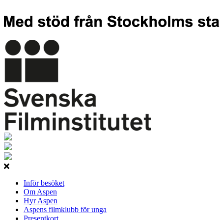
Inför besöket
Om Aspen
Hyr Aspen
Aspens filmklubb för unga
Presentkort