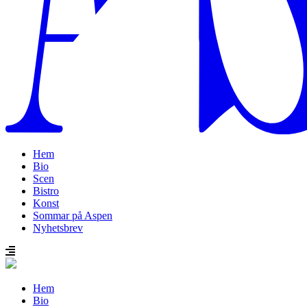
Hem
Bio
Scen
Bistro
Konst
Sommar på Aspen
Nyhetsbrev
Hem
Bio