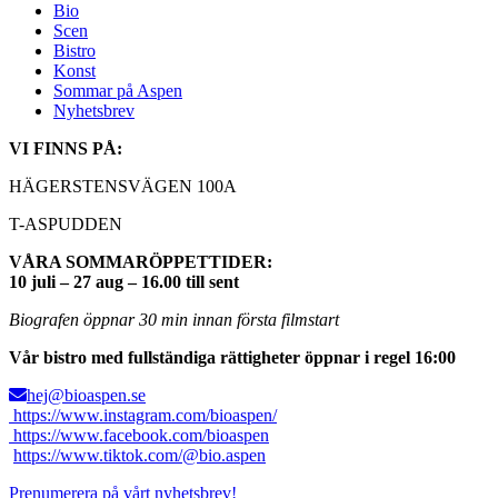
Bio
Scen
Bistro
Konst
Sommar på Aspen
Nyhetsbrev
VI FINNS PÅ:
HÄGERSTENSVÄGEN 100A
T-ASPUDDEN
VÅRA SOMMARÖPPETTIDER:
10 juli – 27 aug – 16.00 till sent
Biografen öppnar 30 min innan första filmstart
Vår bistro med fullständiga rättigheter öppnar i regel 16:00
hej@bioaspen.se
https://www.instagram.com/bioaspen/
https://www.facebook.com/bioaspen
https://www.tiktok.com/@bio.aspen
Prenumerera på vårt nyhetsbrev!