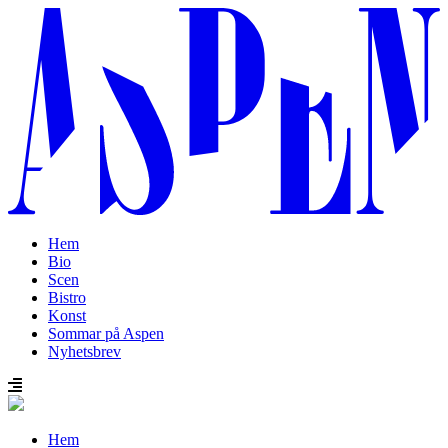
Hem
Bio
Scen
Bistro
Konst
Sommar på Aspen
Nyhetsbrev
Hem