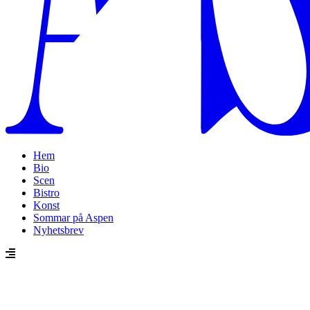
Hem
Bio
Scen
Bistro
Konst
Sommar på Aspen
Nyhetsbrev