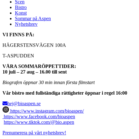
Scen
Bistro
Konst
Sommar på Aspen
Nyhetsbrev
VI FINNS PÅ:
HÄGERSTENSVÄGEN 100A
T-ASPUDDEN
VÅRA SOMMARÖPPETTIDER:
10 juli – 27 aug – 16.00 till sent
Biografen öppnar 30 min innan första filmstart
Vår bistro med fullständiga rättigheter öppnar i regel 16:00
hej@bioaspen.se
https://www.instagram.com/bioaspen/
https://www.facebook.com/bioaspen
https://www.tiktok.com/@bio.aspen
Prenumerera på vårt nyhetsbrev!