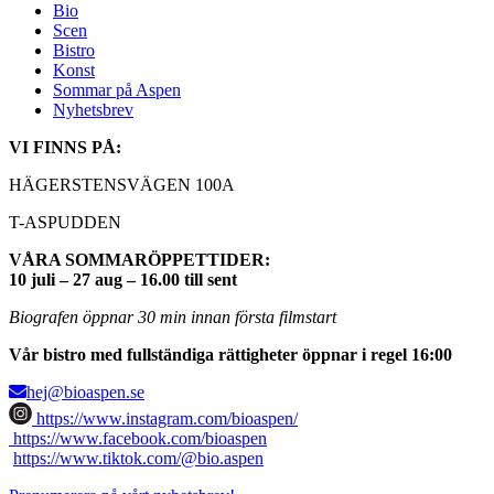
Bio
Scen
Bistro
Konst
Sommar på Aspen
Nyhetsbrev
VI FINNS PÅ:
HÄGERSTENSVÄGEN 100A
T-ASPUDDEN
VÅRA SOMMARÖPPETTIDER:
10 juli – 27 aug – 16.00 till sent
Biografen öppnar 30 min innan första filmstart
Vår bistro med fullständiga rättigheter öppnar i regel 16:00
hej@bioaspen.se
https://www.instagram.com/bioaspen/
https://www.facebook.com/bioaspen
https://www.tiktok.com/@bio.aspen