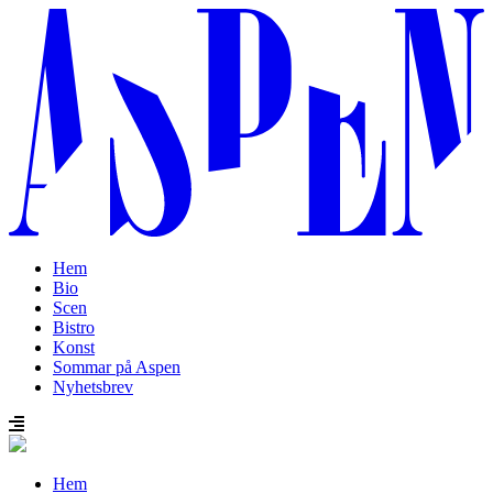
Hem
Bio
Scen
Bistro
Konst
Sommar på Aspen
Nyhetsbrev
Hem