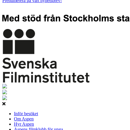
Prenumerera på vårt nyhetsbrev!
Inför besöket
Om Aspen
Hyr Aspen
Aspens filmklubb för unga