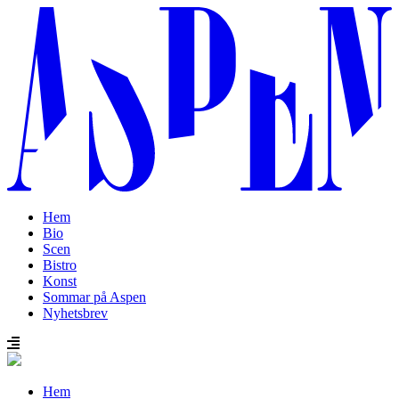
Hem
Bio
Scen
Bistro
Konst
Sommar på Aspen
Nyhetsbrev
Hem