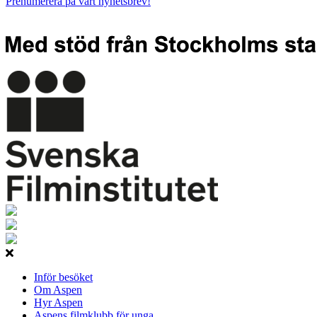
Prenumerera på vårt nyhetsbrev!
Inför besöket
Om Aspen
Hyr Aspen
Aspens filmklubb för unga