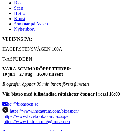
Bio
Scen
Bistro
Konst
Sommar på Aspen
Nyhetsbrev
VI FINNS PÅ:
HÄGERSTENSVÄGEN 100A
T-ASPUDDEN
VÅRA SOMMARÖPPETTIDER:
10 juli – 27 aug – 16.00 till sent
Biografen öppnar 30 min innan första filmstart
Vår bistro med fullständiga rättigheter öppnar i regel 16:00
hej@bioaspen.se
https://www.instagram.com/bioaspen/
https://www.facebook.com/bioaspen
https://www.tiktok.com/@bio.aspen