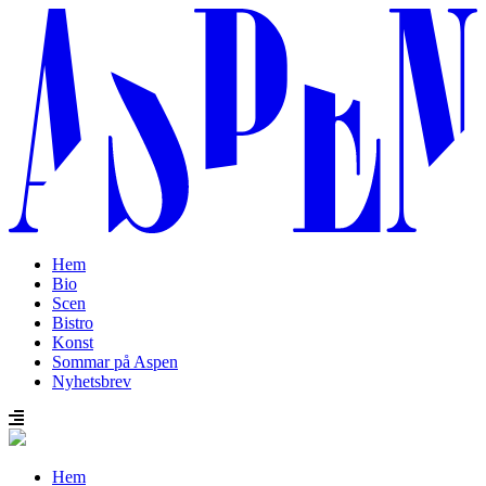
Hem
Bio
Scen
Bistro
Konst
Sommar på Aspen
Nyhetsbrev
Hem