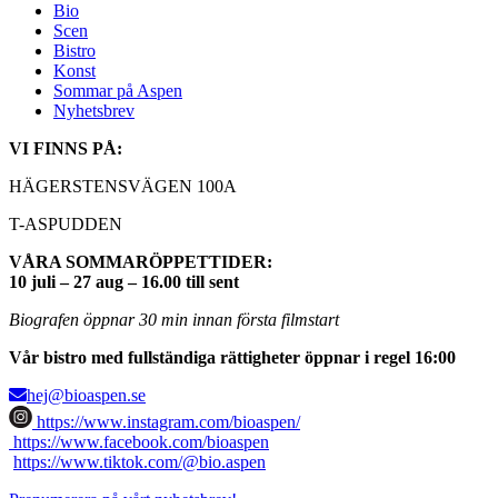
Bio
Scen
Bistro
Konst
Sommar på Aspen
Nyhetsbrev
VI FINNS PÅ:
HÄGERSTENSVÄGEN 100A
T-ASPUDDEN
VÅRA SOMMARÖPPETTIDER:
10 juli – 27 aug – 16.00 till sent
Biografen öppnar 30 min innan första filmstart
Vår bistro med fullständiga rättigheter öppnar i regel 16:00
hej@bioaspen.se
https://www.instagram.com/bioaspen/
https://www.facebook.com/bioaspen
https://www.tiktok.com/@bio.aspen