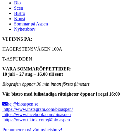
Bio
Scen
Bistro
Konst
Sommar på Aspen
Nyhetsbrev
VI FINNS PÅ:
HÄGERSTENSVÄGEN 100A
T-ASPUDDEN
VÅRA SOMMARÖPPETTIDER:
10 juli – 27 aug – 16.00 till sent
Biografen öppnar 30 min innan första filmstart
Vår bistro med fullständiga rättigheter öppnar i regel 16:00
hej@bioaspen.se
https://www.instagram.com/bioaspen/
https://www.facebook.com/bioaspen
https://www.tiktok.com/@bio.aspen
Prenumerera på vårt nyhetsbrev!