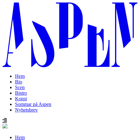
Hem
Bio
Scen
Bistro
Konst
Sommar på Aspen
Nyhetsbrev
Hem