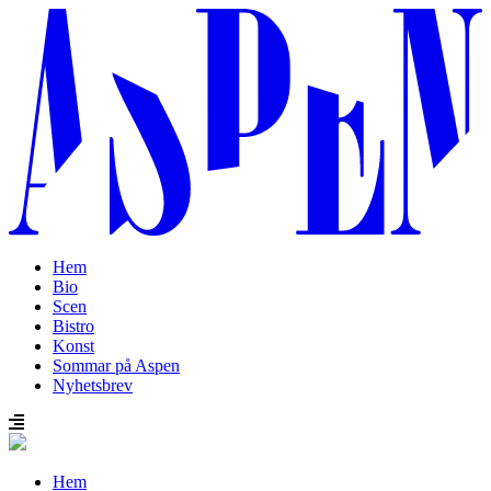
Hem
Bio
Scen
Bistro
Konst
Sommar på Aspen
Nyhetsbrev
Hem