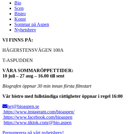
Bio
Scen
Bistro
Konst
Sommar på Aspen
Nyhetsbrev
VI FINNS PÅ:
HÄGERSTENSVÄGEN 100A
T-ASPUDDEN
VÅRA SOMMARÖPPETTIDER:
10 juli – 27 aug – 16.00 till sent
Biografen öppnar 30 min innan första filmstart
Vår bistro med fullständiga rättigheter öppnar i regel 16:00
hej@bioaspen.se
https://www.instagram.com/bioaspen/
https://www.facebook.com/bioaspen
https://www.tiktok.com/@bio.aspen
Prenumerera på vårt nyhetsbrev!