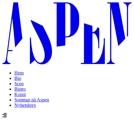
Hem
Bio
Scen
Bistro
Konst
Sommar på Aspen
Nyhetsbrev