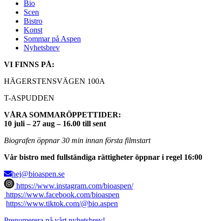
Bio
Scen
Bistro
Konst
Sommar på Aspen
Nyhetsbrev
VI FINNS PÅ:
HÄGERSTENSVÄGEN 100A
T-ASPUDDEN
VÅRA SOMMARÖPPETTIDER:
10 juli – 27 aug – 16.00 till sent
Biografen öppnar 30 min innan första filmstart
Vår bistro med fullständiga rättigheter öppnar i regel 16:00
hej@bioaspen.se
https://www.instagram.com/bioaspen/
https://www.facebook.com/bioaspen
https://www.tiktok.com/@bio.aspen
Prenumerera på vårt nyhetsbrev!