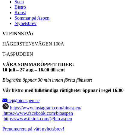
Scen
Bistro
Konst
Sommar på Aspen
Nyhetsbrev
VI FINNS PÅ:
HÄGERSTENSVÄGEN 100A
T-ASPUDDEN
VÅRA SOMMARÖPPETTIDER:
10 juli – 27 aug – 16.00 till sent
Biografen öppnar 30 min innan första filmstart
Vår bistro med fullständiga rättigheter öppnar i regel 16:00
hej@bioaspen.se
https://www.instagram.com/bioaspen/
https://www.facebook.com/bioaspen
https://www.tiktok.com/@bio.aspen
Prenumerera på vårt nyhetsbrev!