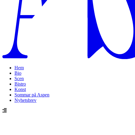
Hem
Bio
Scen
Bistro
Konst
Sommar på Aspen
Nyhetsbrev