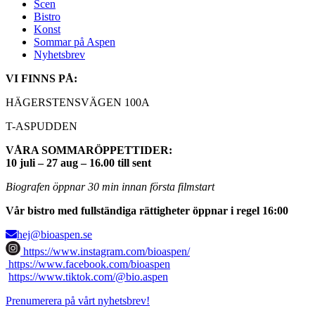
Scen
Bistro
Konst
Sommar på Aspen
Nyhetsbrev
VI FINNS PÅ:
HÄGERSTENSVÄGEN 100A
T-ASPUDDEN
VÅRA SOMMARÖPPETTIDER:
10 juli – 27 aug – 16.00 till sent
Biografen öppnar 30 min innan första filmstart
Vår bistro med fullständiga rättigheter öppnar i regel 16:00
hej@bioaspen.se
https://www.instagram.com/bioaspen/
https://www.facebook.com/bioaspen
https://www.tiktok.com/@bio.aspen
Prenumerera på vårt nyhetsbrev!