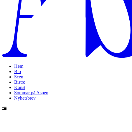
Hem
Bio
Scen
Bistro
Konst
Sommar på Aspen
Nyhetsbrev