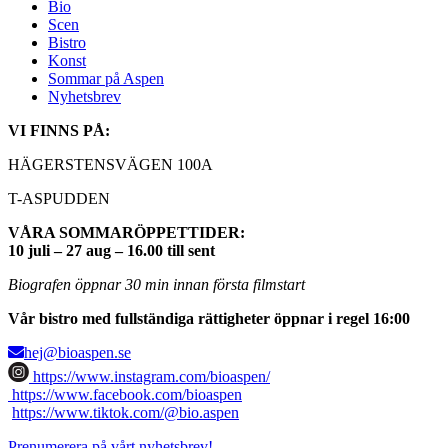
Bio
Scen
Bistro
Konst
Sommar på Aspen
Nyhetsbrev
VI FINNS PÅ:
HÄGERSTENSVÄGEN 100A
T-ASPUDDEN
VÅRA SOMMARÖPPETTIDER:
10 juli – 27 aug – 16.00 till sent
Biografen öppnar 30 min innan första filmstart
Vår bistro med fullständiga rättigheter öppnar i regel 16:00
hej@bioaspen.se
https://www.instagram.com/bioaspen/
https://www.facebook.com/bioaspen
https://www.tiktok.com/@bio.aspen
Prenumerera på vårt nyhetsbrev!