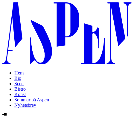
Hem
Bio
Scen
Bistro
Konst
Sommar på Aspen
Nyhetsbrev