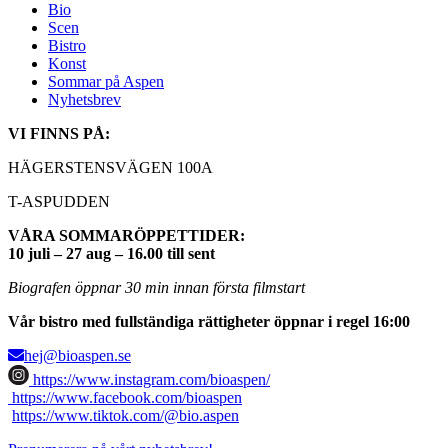
Bio
Scen
Bistro
Konst
Sommar på Aspen
Nyhetsbrev
VI FINNS PÅ:
HÄGERSTENSVÄGEN 100A
T-ASPUDDEN
VÅRA SOMMARÖPPETTIDER:
10 juli – 27 aug – 16.00 till sent
Biografen öppnar 30 min innan första filmstart
Vår bistro med fullständiga rättigheter öppnar i regel 16:00
hej@bioaspen.se
https://www.instagram.com/bioaspen/
https://www.facebook.com/bioaspen
https://www.tiktok.com/@bio.aspen