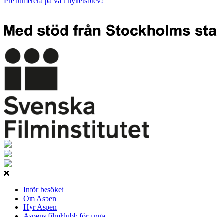
Prenumerera på vårt nyhetsbrev!
Inför besöket
Om Aspen
Hyr Aspen
Aspens filmklubb för unga