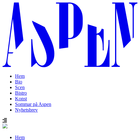
Hem
Bio
Scen
Bistro
Konst
Sommar på Aspen
Nyhetsbrev
Hem