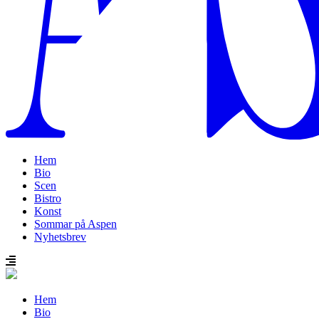
Hem
Bio
Scen
Bistro
Konst
Sommar på Aspen
Nyhetsbrev
Hem
Bio