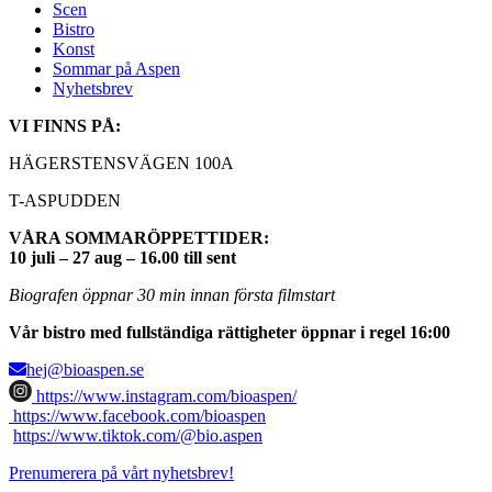
Scen
Bistro
Konst
Sommar på Aspen
Nyhetsbrev
VI FINNS PÅ:
HÄGERSTENSVÄGEN 100A
T-ASPUDDEN
VÅRA SOMMARÖPPETTIDER:
10 juli – 27 aug – 16.00 till sent
Biografen öppnar 30 min innan första filmstart
Vår bistro med fullständiga rättigheter öppnar i regel 16:00
hej@bioaspen.se
https://www.instagram.com/bioaspen/
https://www.facebook.com/bioaspen
https://www.tiktok.com/@bio.aspen
Prenumerera på vårt nyhetsbrev!