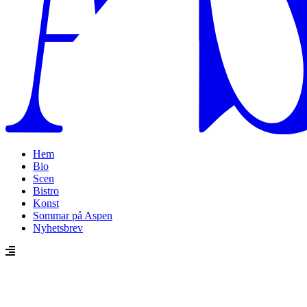
Hem
Bio
Scen
Bistro
Konst
Sommar på Aspen
Nyhetsbrev