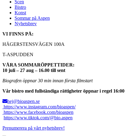
Scen
Bistro
Konst
Sommar på Aspen
Nyhetsbrev
VI FINNS PÅ:
HÄGERSTENSVÄGEN 100A
T-ASPUDDEN
VÅRA SOMMARÖPPETTIDER:
10 juli – 27 aug – 16.00 till sent
Biografen öppnar 30 min innan första filmstart
Vår bistro med fullständiga rättigheter öppnar i regel 16:00
hej@bioaspen.se
https://www.instagram.com/bioaspen/
https://www.facebook.com/bioaspen
https://www.tiktok.com/@bio.aspen
Prenumerera på vårt nyhetsbrev!