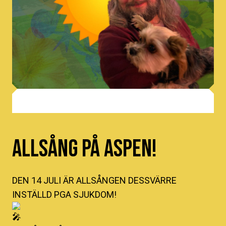
Allsång på Aspen!
DEN 14 JULI ÄR ALLSÅNGEN DESSVÄRRE
INSTÄLLD PGA SJUKDOM!