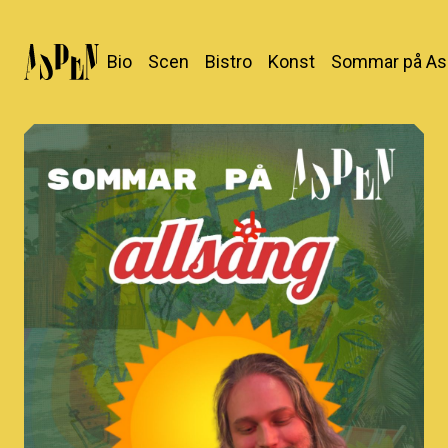
Bio
Scen
Bistro
Konst
Sommar på As