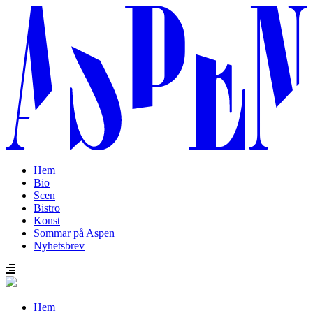
Hem
Bio
Scen
Bistro
Konst
Sommar på Aspen
Nyhetsbrev
Hem