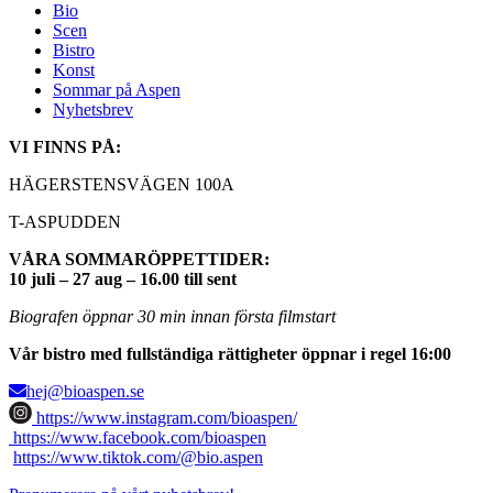
Bio
Scen
Bistro
Konst
Sommar på Aspen
Nyhetsbrev
VI FINNS PÅ:
HÄGERSTENSVÄGEN 100A
T-ASPUDDEN
VÅRA SOMMARÖPPETTIDER:
10 juli – 27 aug – 16.00 till sent
Biografen öppnar 30 min innan första filmstart
Vår bistro med fullständiga rättigheter öppnar i regel 16:00
hej@bioaspen.se
https://www.instagram.com/bioaspen/
https://www.facebook.com/bioaspen
https://www.tiktok.com/@bio.aspen