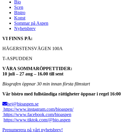
Bio
Scen
Bistro
Konst
Sommar på Aspen
Nyhetsbrev
VI FINNS PÅ:
HÄGERSTENSVÄGEN 100A
T-ASPUDDEN
VÅRA SOMMARÖPPETTIDER:
10 juli – 27 aug – 16.00 till sent
Biografen öppnar 30 min innan första filmstart
Vår bistro med fullständiga rättigheter öppnar i regel 16:00
hej@bioaspen.se
https://www.instagram.com/bioaspen/
https://www.facebook.com/bioaspen
https://www.tiktok.com/@bio.aspen
Prenumerera på vårt nyhetsbrev!