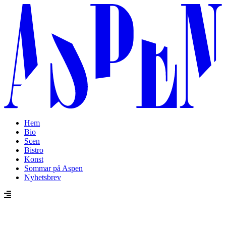
Hem
Bio
Scen
Bistro
Konst
Sommar på Aspen
Nyhetsbrev