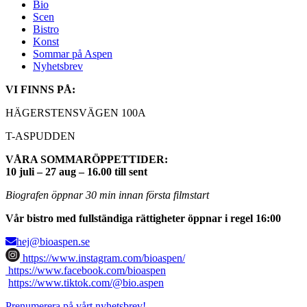
Bio
Scen
Bistro
Konst
Sommar på Aspen
Nyhetsbrev
VI FINNS PÅ:
HÄGERSTENSVÄGEN 100A
T-ASPUDDEN
VÅRA SOMMARÖPPETTIDER:
10 juli – 27 aug – 16.00 till sent
Biografen öppnar 30 min innan första filmstart
Vår bistro med fullständiga rättigheter öppnar i regel 16:00
hej@bioaspen.se
https://www.instagram.com/bioaspen/
https://www.facebook.com/bioaspen
https://www.tiktok.com/@bio.aspen
Prenumerera på vårt nyhetsbrev!