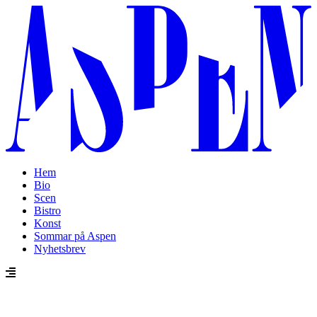
Hem
Bio
Scen
Bistro
Konst
Sommar på Aspen
Nyhetsbrev