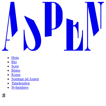
Hem
Bio
Scen
Bistro
Konst
Sommar på Aspen
Timelessfest
Nyhetsbrev