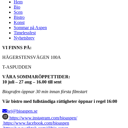
Hem
Bio
Scen
Bistro
Konst
Sommar på Aspen
Timelessfest
Nyhetsbrev
VI FINNS PÅ:
HÄGERSTENSVÄGEN 100A
T-ASPUDDEN
VÅRA SOMMARÖPPETTIDER:
10 juli – 27 aug – 16.00 till sent
Biografen öppnar 30 min innan första filmstart
Vår bistro med fullständiga rättigheter öppnar i regel 16:00
hej@bioaspen.se
https://www.instagram.com/bioaspen/
https://www.facebook.com/bioaspen