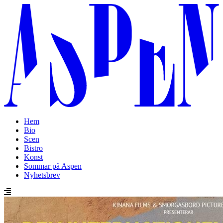
Hem
Bio
Scen
Bistro
Konst
Sommar på Aspen
Nyhetsbrev