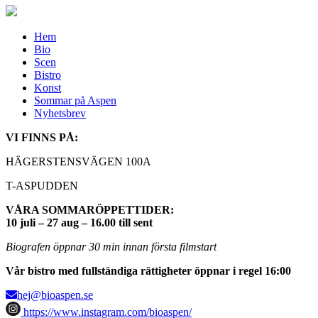
Hem
Bio
Scen
Bistro
Konst
Sommar på Aspen
Nyhetsbrev
VI FINNS PÅ:
HÄGERSTENSVÄGEN 100A
T-ASPUDDEN
VÅRA SOMMARÖPPETTIDER:
10 juli – 27 aug – 16.00 till sent
Biografen öppnar 30 min innan första filmstart
Vår bistro med fullständiga rättigheter öppnar i regel 16:00
hej@bioaspen.se
https://www.instagram.com/bioaspen/