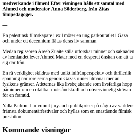
medverkande i filmen! Efter visningen hålls ett samtal med
Ahmed och moderator
Anna Söderberg, från Zitas
filmpedagoger.
—
En palestinsk filmskapare i exil möter en ung parkouratlet i Gaza –
och under ett decennium flätas deras liv samman.
Medan regissören Areeb Zuaite stilla utforskar minnet och saknaden
av hemlandet lever Ahmed Matar med en desperat önskan om att ta
sig därifrån.
En rå verklighet skildras med unikt inifrånperspektiv och thrillerlik
spänning när rörelserna genom Gazas ruiner utmanar mer än
fysikens gränser. Atleternas lika livsbejakande som livsfarliga hopp
påminner om en ofattbar motståndskraft och oövervinnelig strävan
för en framtid.
Yalla Parkour har vunnit jury- och publikpriser på några av världens
främsta dokumentärfestivaler och hyllas som en enastående filmisk
prestation.
Kommande visningar