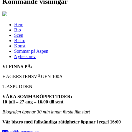
Kommande visningar
Hem
Bio
Scen
Bistro
Konst
Sommar på Aspen
Nyhetsbrev
VI FINNS PÅ:
HÄGERSTENSVÄGEN 100A
T-ASPUDDEN
VÅRA SOMMARÖPPETTIDER:
10 juli – 27 aug – 16.00 till sent
Biografen öppnar 30 min innan första filmstart
Vår bistro med fullständiga rättigheter öppnar i regel 16:00
hej@bioaspen.se