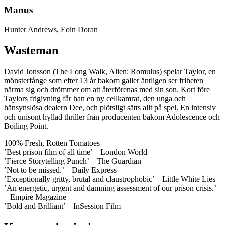
Manus
Hunter Andrews, Eoin Doran
Wasteman
David Jonsson (The Long Walk, Alien: Romulus) spelar Taylor, en
mönsterfånge som efter 13 år bakom galler äntligen ser friheten
närma sig och drömmer om att återförenas med sin son. Kort före
Taylors frigivning får han en ny cellkamrat, den unga och
hänsynslösa dealern Dee, och plötsligt sätts allt på spel. En intensiv
och unisont hyllad thriller från producenten bakom Adolescence och
Boiling Point.
100% Fresh, Rotten Tomatoes
’Best prison film of all time’ – London World
’Fierce Storytelling Punch’ – The Guardian
’Not to be missed.’ – Daily Express
’Exceptionally gritty, brutal and claustrophobic’ – Little White Lies
’An energetic, urgent and damning assessment of our prison crisis.’
– Empire Magazine
’Bold and Brilliant’ – InSession Film