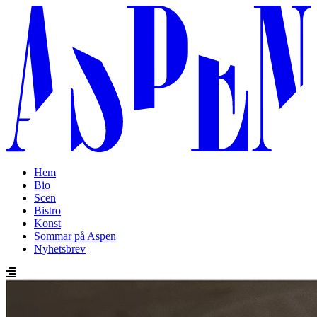
Hem
Bio
Scen
Bistro
Konst
Sommar på Aspen
Nyhetsbrev