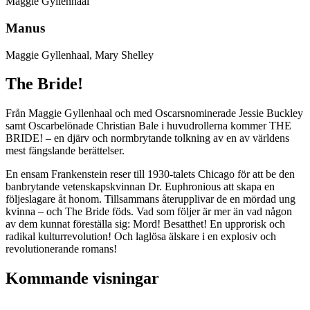
Maggie Gyllenhaal
Manus
Maggie Gyllenhaal, Mary Shelley
The Bride!
Från Maggie Gyllenhaal och med Oscarsnominerade Jessie Buckley
samt Oscarbelönade Christian Bale i huvudrollerna kommer THE
BRIDE! – en djärv och normbrytande tolkning av en av världens
mest fängslande berättelser.
En ensam Frankenstein reser till 1930-talets Chicago för att be den
banbrytande vetenskapskvinnan Dr. Euphronious att skapa en
följeslagare åt honom. Tillsammans återupplivar de en mördad ung
kvinna – och The Bride föds. Vad som följer är mer än vad någon
av dem kunnat föreställa sig: Mord! Besatthet! En upprorisk och
radikal kulturrevolution! Och laglösa älskare i en explosiv och
revolutionerande romans!
Kommande visningar