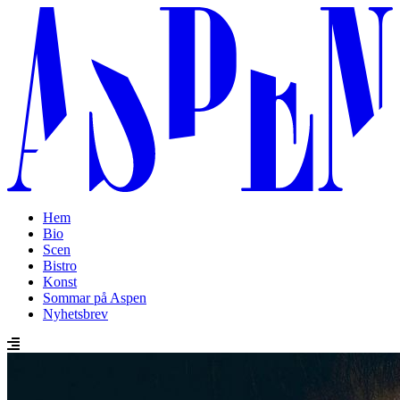
Hem
Bio
Scen
Bistro
Konst
Sommar på Aspen
Nyhetsbrev