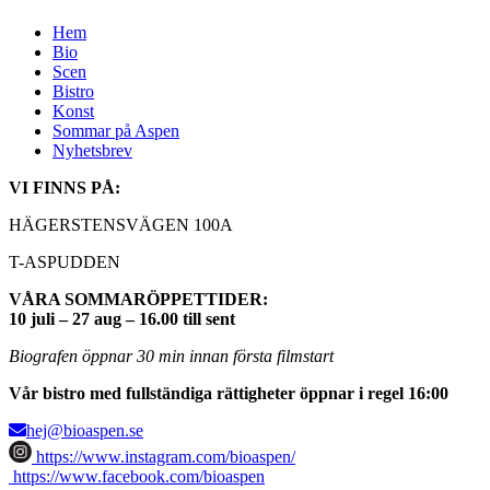
Hem
Bio
Scen
Bistro
Konst
Sommar på Aspen
Nyhetsbrev
VI FINNS PÅ:
HÄGERSTENSVÄGEN 100A
T-ASPUDDEN
VÅRA SOMMARÖPPETTIDER:
10 juli – 27 aug – 16.00 till sent
Biografen öppnar 30 min innan första filmstart
Vår bistro med fullständiga rättigheter öppnar i regel 16:00
hej@bioaspen.se
https://www.instagram.com/bioaspen/
https://www.facebook.com/bioaspen