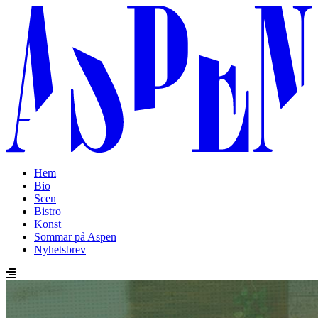
Hem
Bio
Scen
Bistro
Konst
Sommar på Aspen
Nyhetsbrev