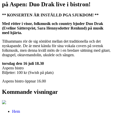
på Aspen: Duo Drak live i bistron!
** KONSERTEN ÄR INSTÄLLD PGA SJUKDOM! **
Med rötter i visor, folkmusik och country bjuder Duo Drak
(Eveline Sätterqvist, Sara Hennysdotter Renlund) på musik
med hjärta.
Tillsammans rör de sig sömlöst mellan det traditionella och det
nyskapande. De är mest kända för sina vokala covers på svensk
folkmusik, men denna kväll möts de i en bredare sättning med gitarr,
dragspel, oktavmandolin, ukulele och sången.
torsdag den 16 juli 18.30
Aspens bistro
Biljetter: 100 kr (Swish på plats)
Aspens bistro öppnar 16.00
Kommande visningar
Hem