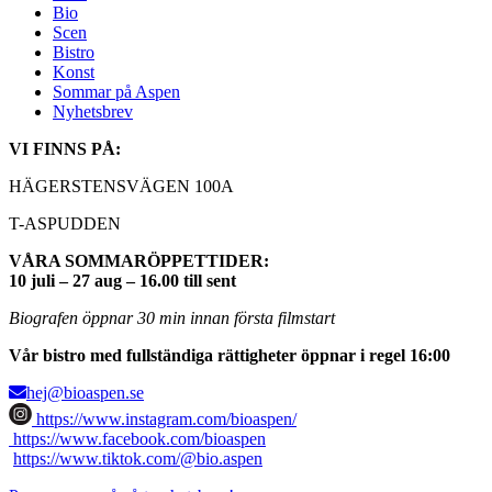
Bio
Scen
Bistro
Konst
Sommar på Aspen
Nyhetsbrev
VI FINNS PÅ:
HÄGERSTENSVÄGEN 100A
T-ASPUDDEN
VÅRA SOMMARÖPPETTIDER:
10 juli – 27 aug – 16.00 till sent
Biografen öppnar 30 min innan första filmstart
Vår bistro med fullständiga rättigheter öppnar i regel 16:00
hej@bioaspen.se
https://www.instagram.com/bioaspen/
https://www.facebook.com/bioaspen
https://www.tiktok.com/@bio.aspen