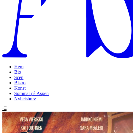
Hem
Bio
Scen
Bistro
Konst
Sommar på Aspen
Nyhetsbrev