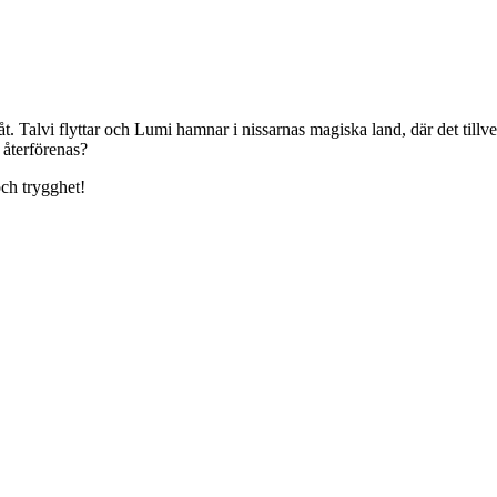
 åt. Talvi flyttar och Lumi hamnar i nissarnas magiska land, där det tillver
 återförenas?
och trygghet!