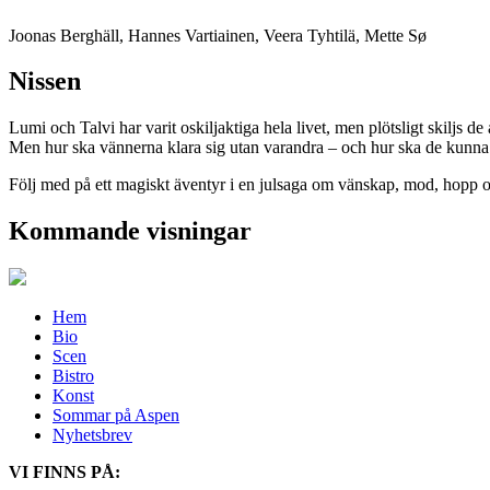
Joonas Berghäll, Hannes Vartiainen, Veera Tyhtilä, Mette Sø
Nissen
Lumi och Talvi har varit oskiljaktiga hela livet, men plötsligt skiljs de
Men hur ska vännerna klara sig utan varandra – och hur ska de kunna
Följ med på ett magiskt äventyr i en julsaga om vänskap, mod, hopp 
Kommande visningar
Hem
Bio
Scen
Bistro
Konst
Sommar på Aspen
Nyhetsbrev
VI FINNS PÅ: