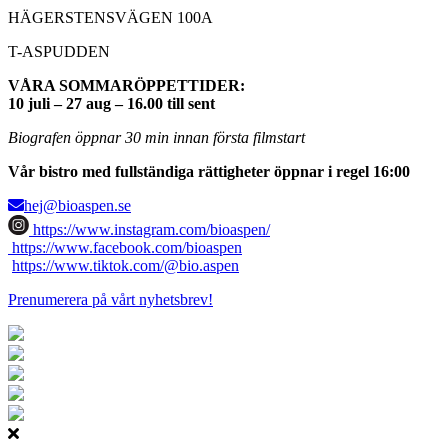
HÄGERSTENSVÄGEN 100A
T-ASPUDDEN
VÅRA SOMMARÖPPETTIDER:
10 juli – 27 aug – 16.00 till sent
Biografen öppnar 30 min innan första filmstart
Vår bistro med fullständiga rättigheter öppnar i regel 16:00
hej@bioaspen.se
https://www.instagram.com/bioaspen/
https://www.facebook.com/bioaspen
https://www.tiktok.com/@bio.aspen
Prenumerera på vårt nyhetsbrev!