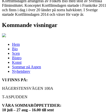
Kortfilmsdagen arrangeras av
Folkets Bio
med stöd av Svenska
Filminstitutet. Konceptet Kortfilmsdagen startade i Frankrike 2011
och finns i dag i över 20 länder på norra halvklotet. I Sverige
startade Kortfilmsdagen 2014 och växer för varje år.
Kommande visningar
Hem
Bio
Scen
Bistro
Konst
Sommar på Aspen
Nyhetsbrev
VI FINNS PÅ:
HÄGERSTENSVÄGEN 100A
T-ASPUDDEN
VÅRA SOMMARÖPPETTIDER:
10 juli – 27 aug – 16.00 till sent