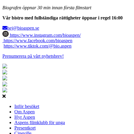
Biografen öppnar 30 min innan första filmstart
Vår bistro med fullständiga rättigheter öppnar i regel 16:00
hej@bioaspen.se
https://www.instagram.com/bioaspen/
https://www.facebook.com/bioaspen
https://www.tiktok.com/@bio.aspen
Prenumerera på vårt nyhetsbrev!
Inför besöket
Om Aspen
Hyr Aspen
Aspens filmklubb för unga
Presentkort
Cineville