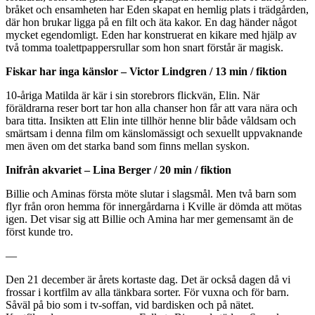
bråket och ensamheten har Eden skapat en hemlig plats i trädgården,
där hon brukar ligga på en filt och äta kakor. En dag händer något
mycket egendomligt. Eden har konstruerat en kikare med hjälp av
två tomma toalettpappersrullar som hon snart förstår är magisk.
Fiskar har inga känslor – Victor Lindgren / 13 min / fiktion
10-åriga Matilda är kär i sin storebrors flickvän, Elin. När
föräldrarna reser bort tar hon alla chanser hon får att vara nära och
bara titta. Insikten att Elin inte tillhör henne blir både våldsam och
smärtsam i denna film om känslomässigt och sexuellt uppvaknande
men även om det starka band som finns mellan syskon.
Inifrån akvariet – Lina Berger / 20 min / fiktion
Billie och Aminas första möte slutar i slagsmål. Men två barn som
flyr från oron hemma för innergårdarna i Kville är dömda att mötas
igen. Det visar sig att Billie och Amina har mer gemensamt än de
först kunde tro.
—
Den 21 december är årets kortaste dag. Det är också dagen då vi
frossar i kortfilm av alla tänkbara sorter. För vuxna och för barn.
Såväl på bio som i tv-soffan, vid bardisken och på nätet.