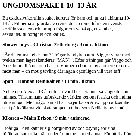
UNGDOMSPAKET 10–13 ÅR
Ett exklusivt kortfilmspaket kurerat för barn och unga i åldrarna 10-
13 år. Filmerna är gjorda av creme de la creme från den svenska
kortfilmsscenen och tar upp frågor om vänskap, ensamhet,
sexualitet, tillhörighet och kärlek.
Shower boys – Christian Zetterberg / 9 min / fiktion
“Är du en man eller mus?” frågar bandytränaren. Viggo svarar med
tvekan men laget skanderar “MÄN!”. Efter träningen går Viggo och
Noel hem till Noel och bastar. Vännerna börjar tävla om vem som är
mest man – en motig tävling där ingen egentligen vill vara tuff.
Spott – Hannah Reinikainen / 13 min / fiktion
Nellie och Alex är 13 år och har varit bästa vänner så länge de kan
minnas. Tillsammans utforskar de världen genom fysiska och intima
utmaningar. Men något annat har börjar locka Alex uppmärksamhet
sent på kvällarna vid skaterampen, ett hot som Nellie tvingas möta.
Kikaren – Malin Erixon / 9 min / animerad
Tioåriga Eden känner sig bortglömd av och osynlig för sina
föräldrar, som ofta grälar eller ärupptagna med annat. För att fly från