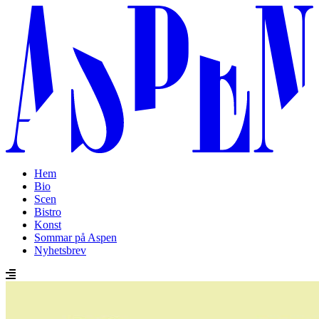
Hem
Bio
Scen
Bistro
Konst
Sommar på Aspen
Nyhetsbrev