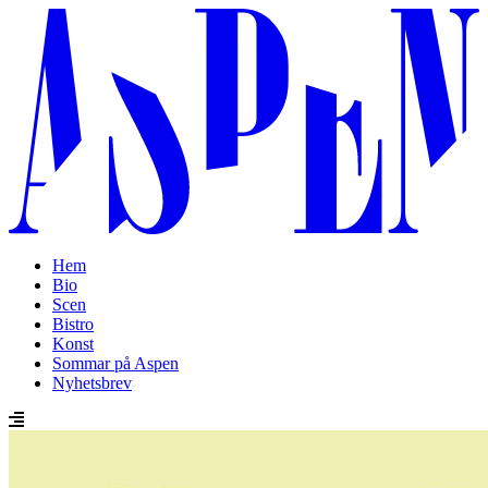
Hem
Bio
Scen
Bistro
Konst
Sommar på Aspen
Nyhetsbrev