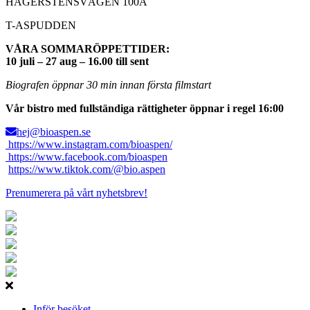
HÄGERSTENSVÄGEN 100A
T-ASPUDDEN
VÅRA SOMMARÖPPETTIDER:
10 juli – 27 aug – 16.00 till sent
Biografen öppnar 30 min innan första filmstart
Vår bistro med fullständiga rättigheter öppnar i regel 16:00
hej@bioaspen.se
https://www.instagram.com/bioaspen/
https://www.facebook.com/bioaspen
https://www.tiktok.com/@bio.aspen
Prenumerera på vårt nyhetsbrev!
Inför besöket