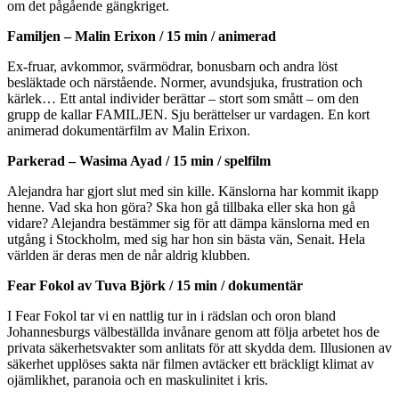
om det pågående gängkriget.
Familjen – Malin Erixon / 15 min / animerad
Ex-fruar, avkommor, svärmödrar, bonusbarn och andra löst
besläktade och närstående. Normer, avundsjuka, frustration och
kärlek… Ett antal individer berättar – stort som smått – om den
grupp de kallar FAMILJEN. Sju berättelser ur vardagen. En kort
animerad dokumentärfilm av Malin Erixon.
Parkerad – Wasima Ayad / 15 min / spelfilm
Alejandra har gjort slut med sin kille. Känslorna har kommit ikapp
henne. Vad ska hon göra? Ska hon gå tillbaka eller ska hon gå
vidare? Alejandra bestämmer sig för att dämpa känslorna med en
utgång i Stockholm, med sig har hon sin bästa vän, Senait. Hela
världen är deras men de når aldrig klubben.
Fear Fokol av Tuva Björk / 15 min / dokumentär
I Fear Fokol tar vi en nattlig tur in i rädslan och oron bland
Johannesburgs välbeställda invånare genom att följa arbetet hos de
privata säkerhetsvakter som anlitats för att skydda dem. Illusionen av
säkerhet upplöses sakta när filmen avtäcker ett bräckligt klimat av
ojämlikhet, paranoia och en maskulinitet i kris.