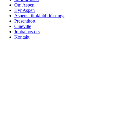
Om Aspen
Hyr Aspen
Aspens filmklubb för unga
Presentkort
Cineville
Jobba hos oss
Kontakt