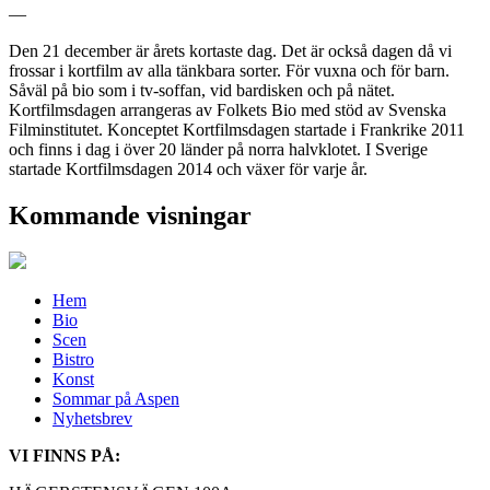
—
Den 21 december är årets kortaste dag. Det är också dagen då vi
frossar i kortfilm av alla tänkbara sorter. För vuxna och för barn.
Såväl på bio som i tv-soffan, vid bardisken och på nätet.
Kortfilmsdagen arrangeras av
Folkets Bio
med stöd av Svenska
Filminstitutet. Konceptet Kortfilmsdagen startade i Frankrike 2011
och finns i dag i över 20 länder på norra halvklotet. I Sverige
startade Kortfilmsdagen 2014 och växer för varje år.
Kommande visningar
Hem
Bio
Scen
Bistro
Konst
Sommar på Aspen
Nyhetsbrev
VI FINNS PÅ: