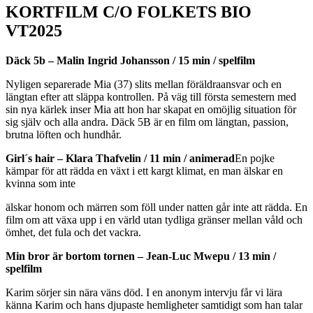
KORTFILM C/O FOLKETS BIO
VT2025
Däck 5b – Malin Ingrid Johansson / 15 min / spelfilm
Nyligen separerade Mia (37) slits mellan föräldraansvar och en
längtan efter att släppa kontrollen. På väg till första semestern med
sin nya kärlek inser Mia att hon har skapat en omöjlig situation för
sig själv och alla andra. Däck 5B är en film om längtan, passion,
brutna löften och hundhår.
Girl´s hair – Klara Thafvelin / 11 min / animerad
En pojke
kämpar för att rädda en växt i ett kargt klimat, en man älskar en
kvinna som inte
älskar honom och märren som föll under natten går inte att rädda. En
film om att växa upp i en värld utan tydliga gränser mellan våld och
ömhet, det fula och det vackra.
Min bror är bortom tornen – Jean-Luc Mwepu / 13 min /
spelfilm
Karim sörjer sin nära väns död. I en anonym intervju får vi lära
känna Karim och hans djupaste hemligheter samtidigt som han talar