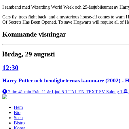
I samband med Wizarding World Week och 25-årsjubileumet av Harry Pot
Cars fly, trees fight back, and a mysterious house-elf comes to warn
Of Secrets Has Been Opened. To save Hogwarts will require all of Ha
Kommande visningar
lördag, 29 augusti
12:30
Harry Potter och hemligheternas kammare (2002) - H
2 tim 41 min
Från 11 år
Ljud 5.1
TAL EN
TEXT SV
Salong 1
Hem
Bio
Scen
Bistro
Konst