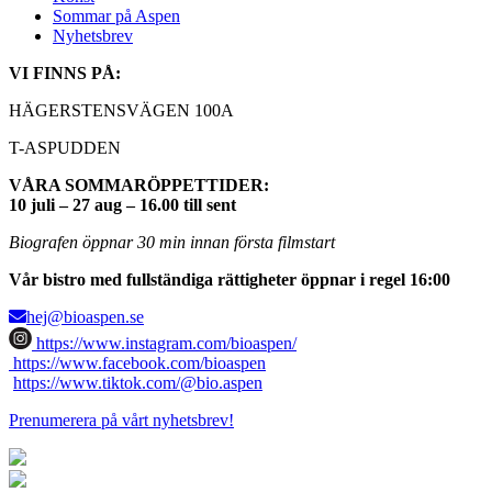
Sommar på Aspen
Nyhetsbrev
VI FINNS PÅ:
HÄGERSTENSVÄGEN 100A
T-ASPUDDEN
VÅRA SOMMARÖPPETTIDER:
10 juli – 27 aug – 16.00 till sent
Biografen öppnar 30 min innan första filmstart
Vår bistro med fullständiga rättigheter öppnar i regel 16:00
hej@bioaspen.se
https://www.instagram.com/bioaspen/
https://www.facebook.com/bioaspen
https://www.tiktok.com/@bio.aspen
Prenumerera på vårt nyhetsbrev!