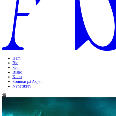
Hem
Bio
Scen
Bistro
Konst
Sommar på Aspen
Nyhetsbrev