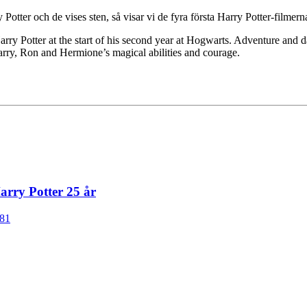
ter och de vises sten, så visar vi de fyra första Harry Potter-filmern
 Harry Potter at the start of his second year at Hogwarts. Adventure a
rry, Ron and Hermione’s magical abilities and courage.
arry Potter 25 år
81