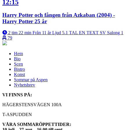
12:15
Harry Potter och fången från Azkaban (2004) -
Harry Potter 25 år
2 tim 22 min
Från 11 år
Ljud 5.1
TAL EN
TEXT SV
Salong 1
79
Hem
Bio
Scen
Bistro
Konst
Sommar på Aspen
Nyhetsbrev
VI FINNS PÅ:
HÄGERSTENSVÄGEN 100A
T-ASPUDDEN
VÅRA SOMMARÖPPETTIDER:
10 juli – 27 aug – 16.00 till sent