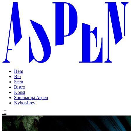
Hem
Bio
Scen
Bistro
Konst
Sommar på Aspen
Nyhetsbrev