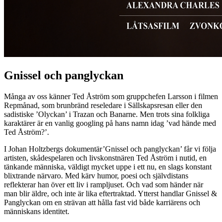
Gnissel och panglyckan
Många av oss känner Ted Åström som gruppchefen Larsson i filmen
Repmånad, som brunbränd reseledare i Sällskapsresan eller den
sadistiske ’Olyckan’ i Trazan och Banarne. Men trots sina folkliga
karaktärer är en vanlig googling på hans namn idag ’vad hände med
Ted Åström?’.
I Johan Holtzbergs dokumentär’Gnissel och panglyckan’ får vi följa
artisten, skådespelaren och livskonstnären Ted Åström i nutid, en
tänkande människa, väldigt mycket uppe i ett nu, en slags konstant
blixtrande närvaro. Med kärv humor, poesi och självdistans
reflekterar han över ett liv i rampljuset. Och vad som händer när
man blir äldre, och inte är lika eftertraktad. Ytterst handlar Gnissel &
Panglyckan om en strävan att hålla fast vid både karriärens och
människans identitet.