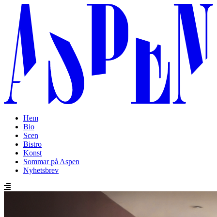
Hem
Bio
Scen
Bistro
Konst
Sommar på Aspen
Nyhetsbrev