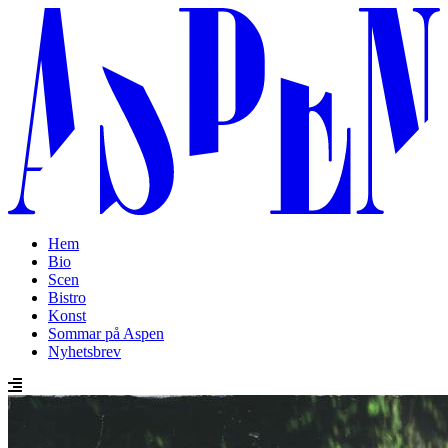
Hem
Bio
Scen
Bistro
Konst
Sommar på Aspen
Nyhetsbrev