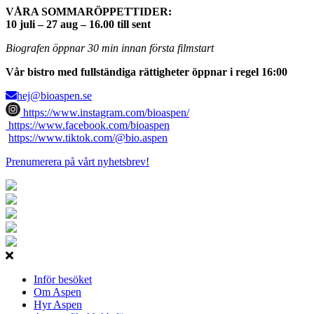
VÅRA SOMMARÖPPETTIDER:
10 juli – 27 aug – 16.00 till sent
Biografen öppnar 30 min innan första filmstart
Vår bistro med fullständiga rättigheter öppnar i regel 16:00
hej@bioaspen.se
https://www.instagram.com/bioaspen/
https://www.facebook.com/bioaspen
https://www.tiktok.com/@bio.aspen
Prenumerera på vårt nyhetsbrev!
Inför besöket
Om Aspen
Hyr Aspen