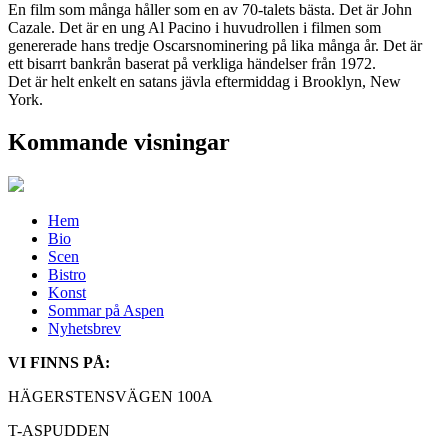
En film som många håller som en av 70-talets bästa. Det är John
Cazale. Det är en ung Al Pacino i huvudrollen i filmen som
genererade hans tredje Oscarsnominering på lika många år. Det är
ett bisarrt bankrån baserat på verkliga händelser från 1972.
Det är helt enkelt en satans jävla eftermiddag i Brooklyn, New
York.
Kommande visningar
Hem
Bio
Scen
Bistro
Konst
Sommar på Aspen
Nyhetsbrev
VI FINNS PÅ:
HÄGERSTENSVÄGEN 100A
T-ASPUDDEN