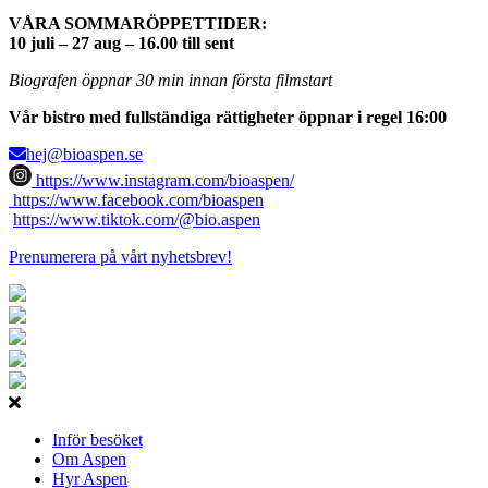
VÅRA SOMMARÖPPETTIDER:
10 juli – 27 aug – 16.00 till sent
Biografen öppnar 30 min innan första filmstart
Vår bistro med fullständiga rättigheter öppnar i regel 16:00
hej@bioaspen.se
https://www.instagram.com/bioaspen/
https://www.facebook.com/bioaspen
https://www.tiktok.com/@bio.aspen
Prenumerera på vårt nyhetsbrev!
Inför besöket
Om Aspen
Hyr Aspen