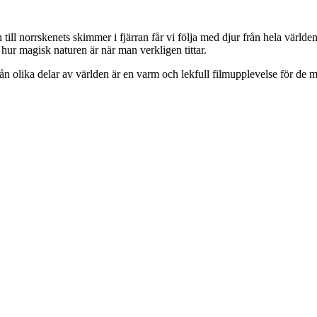
ill norrskenets skimmer i fjärran får vi följa med djur från hela världe
se hur magisk naturen är när man verkligen tittar.
ån olika delar av världen är en varm och lekfull filmupplevelse för de m