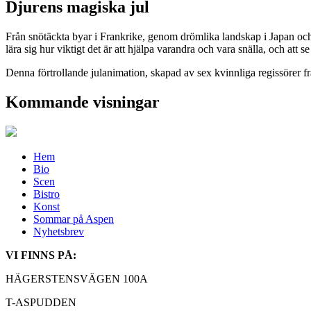
Djurens magiska jul
Från snötäckta byar i Frankrike, genom drömlika landskap i Japan och t
lära sig hur viktigt det är att hjälpa varandra och vara snälla, och att 
Denna förtrollande julanimation, skapad av sex kvinnliga regissörer fr
Kommande visningar
Hem
Bio
Scen
Bistro
Konst
Sommar på Aspen
Nyhetsbrev
VI FINNS PÅ:
HÄGERSTENSVÄGEN 100A
T-ASPUDDEN