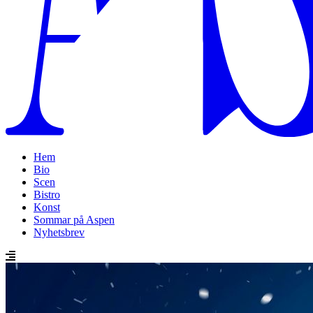
Hem
Bio
Scen
Bistro
Konst
Sommar på Aspen
Nyhetsbrev