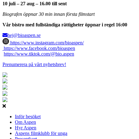
10 juli – 27 aug – 16.00 till sent
Biografen öppnar 30 min innan första filmstart
Vår bistro med fullständiga rättigheter öppnar i regel 16:00
hej@bioaspen.se
https://www.instagram.com/bioaspen/
https://www.facebook.com/bioaspen
https://www.tiktok.com/@bio.aspen
Prenumerera på vårt nyhetsbrev!
Inför besöket
Om Aspen
Hyr Aspen
Aspens filmklubb för unga
Presentkort