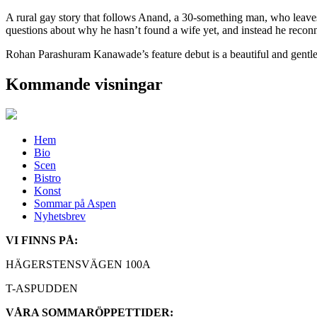
A rural gay story that follows Anand, a 30-something man, who leaves t
questions about why he hasn’t found a wife yet, and instead he reconn
Rohan Parashuram Kanawade’s feature debut is a beautiful and gentle f
Kommande visningar
Hem
Bio
Scen
Bistro
Konst
Sommar på Aspen
Nyhetsbrev
VI FINNS PÅ:
HÄGERSTENSVÄGEN 100A
T-ASPUDDEN
VÅRA SOMMARÖPPETTIDER: