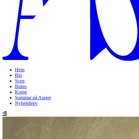
Hem
Bio
Scen
Bistro
Konst
Sommar på Aspen
Nyhetsbrev