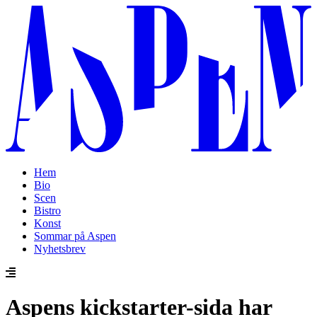
Hem
Bio
Scen
Bistro
Konst
Sommar på Aspen
Nyhetsbrev
Aspens kickstarter-sida har