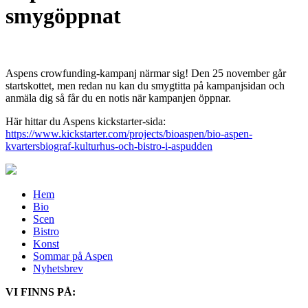
smygöppnat
Aspens crowfunding-kampanj närmar sig! Den 25 november går
startskottet, men redan nu kan du smygtitta på kampanjsidan och
anmäla dig så får du en notis när kampanjen öppnar.
Här hittar du Aspens kickstarter-sida:
https://www.kickstarter.com/projects/bioaspen/bio-aspen-
kvartersbiograf-kulturhus-och-bistro-i-aspudden
Hem
Bio
Scen
Bistro
Konst
Sommar på Aspen
Nyhetsbrev
VI FINNS PÅ: