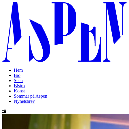
Hem
Bio
Scen
Bistro
Konst
Sommar på Aspen
Nyhetsbrev