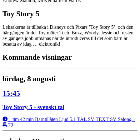
Andrew Stanton, McKenna Jean Harris
Toy Story 5
Leksakerna är tillbaka i Disneys och Pixars ’Toy Story 5’, och den
här gången är det Toy möter Tech. Buzz, Woody, Jessie och resten
av gängets jobb utmanas när de introduceras till det som barn är
besatta av idag … elektronik!
Kommande visningar
lördag, 8 augusti
15:45
Toy Story 5 - svenskt tal
1 tim 42 min
Barntillåten
Ljud 5.1
TAL SV
TEXT SV
Salong 1
79