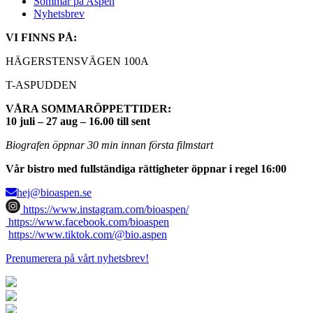
Sommar på Aspen
Nyhetsbrev
VI FINNS PÅ:
HÄGERSTENSVÄGEN 100A
T-ASPUDDEN
VÅRA SOMMARÖPPETTIDER:
10 juli – 27 aug – 16.00 till sent
Biografen öppnar 30 min innan första filmstart
Vår bistro med fullständiga rättigheter öppnar i regel 16:00
hej@bioaspen.se
https://www.instagram.com/bioaspen/
https://www.facebook.com/bioaspen
https://www.tiktok.com/@bio.aspen
Prenumerera på vårt nyhetsbrev!