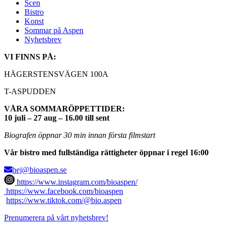
Scen
Bistro
Konst
Sommar på Aspen
Nyhetsbrev
VI FINNS PÅ:
HÄGERSTENSVÄGEN 100A
T-ASPUDDEN
VÅRA SOMMARÖPPETTIDER:
10 juli – 27 aug – 16.00 till sent
Biografen öppnar 30 min innan första filmstart
Vår bistro med fullständiga rättigheter öppnar i regel 16:00
hej@bioaspen.se
https://www.instagram.com/bioaspen/
https://www.facebook.com/bioaspen
https://www.tiktok.com/@bio.aspen
Prenumerera på vårt nyhetsbrev!