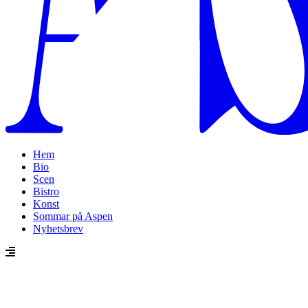
Hem
Bio
Scen
Bistro
Konst
Sommar på Aspen
Nyhetsbrev