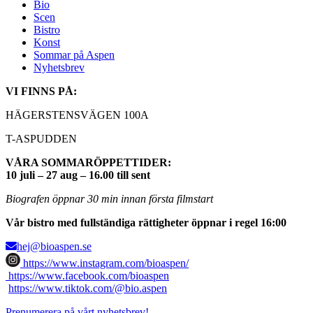
Bio
Scen
Bistro
Konst
Sommar på Aspen
Nyhetsbrev
VI FINNS PÅ:
HÄGERSTENSVÄGEN 100A
T-ASPUDDEN
VÅRA SOMMARÖPPETTIDER:
10 juli – 27 aug – 16.00 till sent
Biografen öppnar 30 min innan första filmstart
Vår bistro med fullständiga rättigheter öppnar i regel 16:00
hej@bioaspen.se
https://www.instagram.com/bioaspen/
https://www.facebook.com/bioaspen
https://www.tiktok.com/@bio.aspen
Prenumerera på vårt nyhetsbrev!