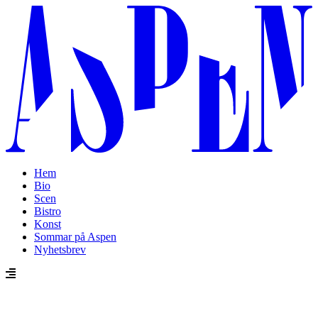
Hem
Bio
Scen
Bistro
Konst
Sommar på Aspen
Nyhetsbrev