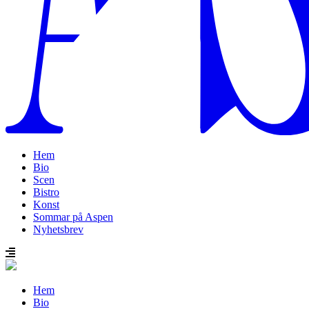
Hem
Bio
Scen
Bistro
Konst
Sommar på Aspen
Nyhetsbrev
Hem
Bio