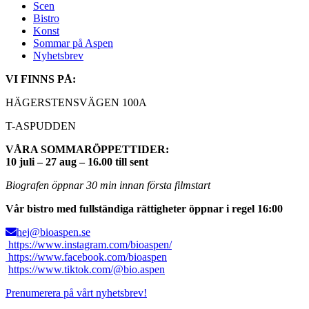
Scen
Bistro
Konst
Sommar på Aspen
Nyhetsbrev
VI FINNS PÅ:
HÄGERSTENSVÄGEN 100A
T-ASPUDDEN
VÅRA SOMMARÖPPETTIDER:
10 juli – 27 aug – 16.00 till sent
Biografen öppnar 30 min innan första filmstart
Vår bistro med fullständiga rättigheter öppnar i regel 16:00
hej@bioaspen.se
https://www.instagram.com/bioaspen/
https://www.facebook.com/bioaspen
https://www.tiktok.com/@bio.aspen
Prenumerera på vårt nyhetsbrev!