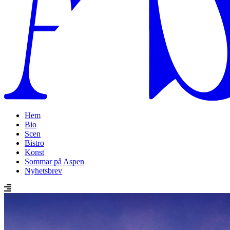
Hem
Bio
Scen
Bistro
Konst
Sommar på Aspen
Nyhetsbrev