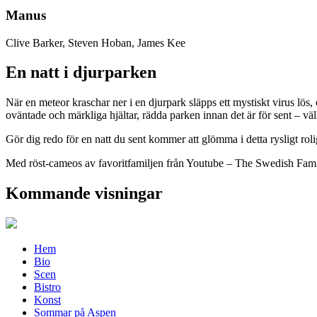
Manus
Clive Barker, Steven Hoban, James Kee
En natt i djurparken
När en meteor kraschar ner i en djurpark släpps ett mystiskt virus lö
oväntade och märkliga hjältar, rädda parken innan det är för sent – v
Gör dig redo för en natt du sent kommer att glömma i detta rysligt rol
Med röst-cameos av favoritfamiljen från Youtube – The Swedish Fam
Kommande visningar
Hem
Bio
Scen
Bistro
Konst
Sommar på Aspen