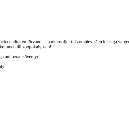
s, och en efter en förvandlas parkens djur till zombies. Den knasiga v
älkommen till zoopokalypsen!
iga animerade äventyr!
ily