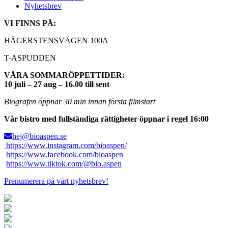
Nyhetsbrev
VI FINNS PÅ:
HÄGERSTENSVÄGEN 100A
T-ASPUDDEN
VÅRA SOMMARÖPPETTIDER:
10 juli – 27 aug – 16.00 till sent
Biografen öppnar 30 min innan första filmstart
Vår bistro med fullständiga rättigheter öppnar i regel 16:00
hej@bioaspen.se
https://www.instagram.com/bioaspen/
https://www.facebook.com/bioaspen
https://www.tiktok.com/@bio.aspen
Prenumerera på vårt nyhetsbrev!