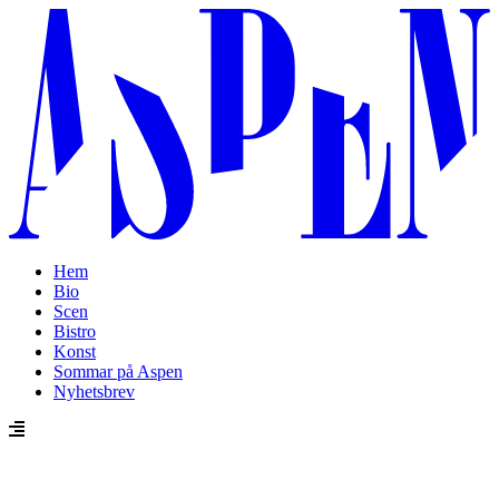
Hem
Bio
Scen
Bistro
Konst
Sommar på Aspen
Nyhetsbrev