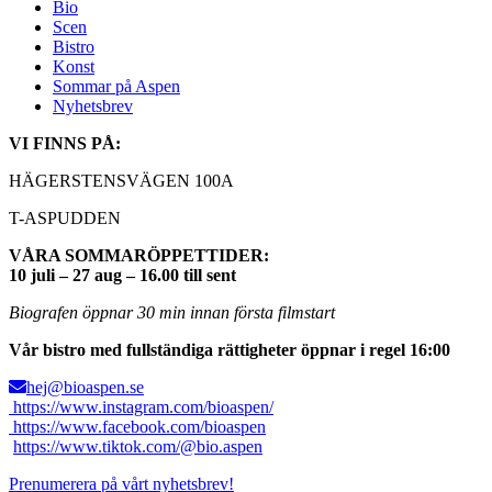
Bio
Scen
Bistro
Konst
Sommar på Aspen
Nyhetsbrev
VI FINNS PÅ:
HÄGERSTENSVÄGEN 100A
T-ASPUDDEN
VÅRA SOMMARÖPPETTIDER:
10 juli – 27 aug – 16.00 till sent
Biografen öppnar 30 min innan första filmstart
Vår bistro med fullständiga rättigheter öppnar i regel 16:00
hej@bioaspen.se
https://www.instagram.com/bioaspen/
https://www.facebook.com/bioaspen
https://www.tiktok.com/@bio.aspen
Prenumerera på vårt nyhetsbrev!