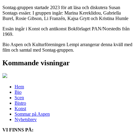
Sontag-gruppen startade 2023 för att läsa och diskutera Susan
Sontags essäer.
I gruppen ingår:
Marina Kereklidou, Gabriella
Burel, Rosie Gibson, Li Franzén, Kajsa Grytt och Kristina Humle
Essän ingår i Konst och antikonst Bokförlaget PAN/Norstedts från
1969.
Bio Aspen och Kulturföreningen Lempi arrangerar denna kväll med
film och samtal med Sontag-gruppen.
Kommande visningar
Hem
Bio
Scen
Bistro
Konst
Sommar på Aspen
Nyhetsbrev
VI FINNS PÅ: