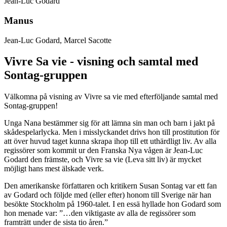
Jean-Luc Godard
Manus
Jean-Luc Godard, Marcel Sacotte
Vivre Sa vie - visning och samtal med
Sontag-gruppen
Välkomna på visning av Vivre sa vie med efterföljande samtal med
Sontag-gruppen!
Unga Nana bestämmer sig för att lämna sin man och barn i jakt på
skådespelarlycka. Men i misslyckandet drivs hon till prostitution för
att över huvud taget kunna skrapa ihop till ett uthärdligt liv. Av alla
regissörer som kommit ur den Franska Nya vågen är Jean-Luc
Godard den främste, och Vivre sa vie (Leva sitt liv) är mycket
möjligt hans mest älskade verk.
Den amerikanske författaren och kritikern Susan Sontag var ett fan
av Godard och följde med (eller efter) honom till Sverige när han
besökte Stockholm på 1960-talet. I en essä hyllade hon Godard som
hon menade var: ”…den viktigaste av alla de regissörer som
framträtt under de sista tio åren.”