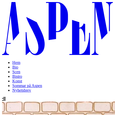
Hem
Bio
Scen
Bistro
Konst
Sommar på Aspen
Nyhetsbrev